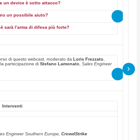
e un device è sotto attacco?
ono un possibile aiuto?
è sarà l’arma di difesa più forte?
corso di questo webcast, moderato da
Loris Frezzato
,
 la partecipazione di
Stefano Lamonato
,
Sales Engineer
Interventi
les Engineer Southern Europe,
CrowdStrike