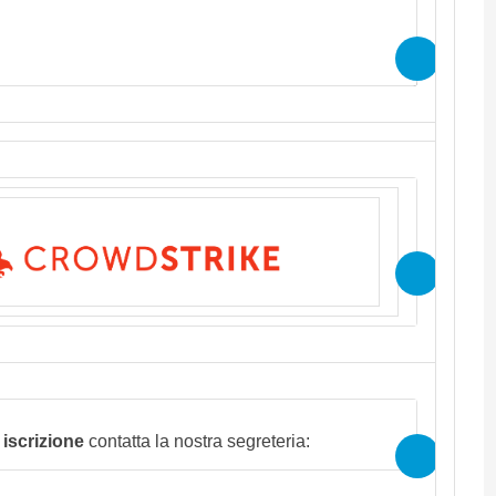
 contenuti del webcast in modalità "on
rio effettuare l'iscrizione
 iscrizione
contatta la nostra segreteria: