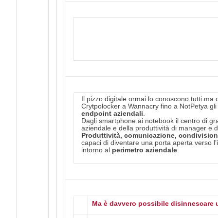
Per accedere gratuitamente ai
demand" è necessa
Il pizzo digitale ormai lo conoscono tutti ma 
Crytpolocker a Wannacry fino a NotPetya gli 
endpoint aziendali
.
Dagli smartphone ai notebook il centro di g
aziendale e della produttività di manager e d
Produttività, comunicazione, condivision
capaci di diventare una porta aperta verso l’
intorno al
perimetro aziendale
.
Ma è davvero possibile disinnescare 