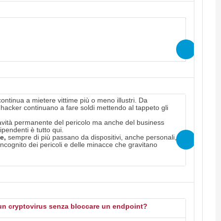
 contenuti del webcast in modalità "on
rio effettuare l'iscrizione
continua a mietere vittime più o meno illustri. Da
hacker continuano a fare soldi mettendo al tappeto gli
ravità permanente del pericolo ma anche del business
ipendenti è tutto qui.
e,
sempre di più passano da dispositivi, anche personali,
incognito dei pericoli e delle minacce che gravitano
un cryptovirus senza bloccare un endpoint?