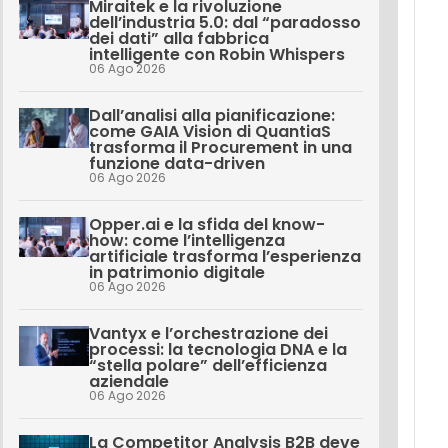
Miraitek e la rivoluzione
dell’industria 5.0: dal “paradosso
dei dati” alla fabbrica
intelligente con Robin Whispers
06 Ago 2026
Dall’analisi alla pianificazione:
come GAIA Vision di QuantiaS
trasforma il Procurement in una
funzione data-driven
06 Ago 2026
Opper.ai e la sfida del know-
how: come l’intelligenza
artificiale trasforma l’esperienza
in patrimonio digitale
06 Ago 2026
Vantyx e l’orchestrazione dei
processi: la tecnologia DNA e la
“stella polare” dell’efficienza
aziendale
06 Ago 2026
La Competitor Analysis B2B deve