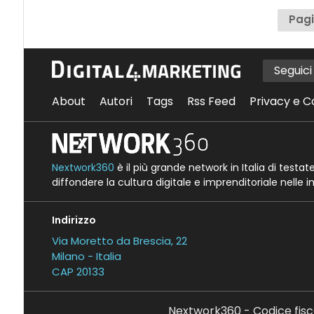
Pagi
Seguic
About
Autori
Tags
Rss Feed
Privacy e C
Nextwork360
è il più grande network in Italia di testa
diffondere la cultura digitale e imprenditoriale nelle 
Indirizzo
Via Moretto da Brescia, 22
Milano - Italia
CAP 20133
Nextwork360 - Codice fisc