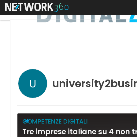
Menu
university2busi
U
COMPETENZE DIGITALI
Tre imprese italiane su 4 non tr