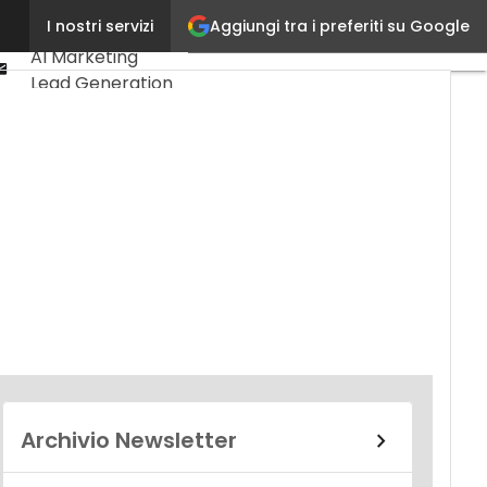
Linkedin
Aggiungi tra i preferiti su Google
I nostri servizi
Ultimi articoli
Youtube-
AI Marketing
play
Email
Lead Generation
Content
Marketing
Martech &
Salestech
Archivio Newsletter