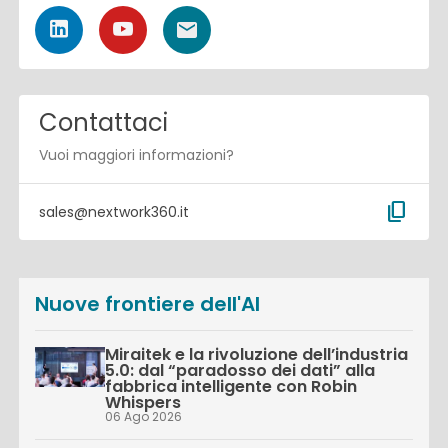
Contattaci
Vuoi maggiori informazioni?
content_copy
sales@nextwork360.it
Nuove frontiere dell'AI
Miraitek e la rivoluzione dell’industria
5.0: dal “paradosso dei dati” alla
fabbrica intelligente con Robin
Whispers
06 Ago 2026