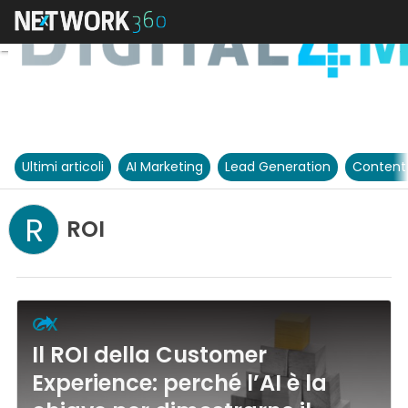
Ultimi articoli
AI Marketing
Lead Generation
Content
R
ROI
CX
Il ROI della Customer
Experience: perché l’AI è la