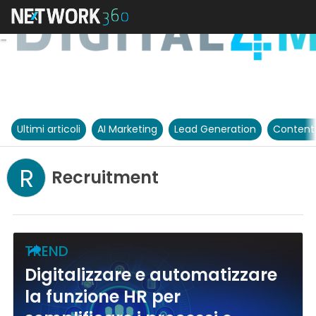
Ultimi articoli
AI Marketing
Lead Generation
Content
R
Recruitment
TREND
Digitalizzare e automatizzare
la funzione HR per