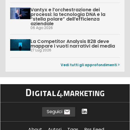
Vantyx e l’orchestrazione dei
processi: la tecnologia DNA e la
“stella polare” dell’efficienza
aziendale
06 Ago 2026
La Competitor Analysis B2B deve
mappare i vuoti narrativi dei media
27 Lug 2026
Vedi tutti gli approfondimenti >
Seguici
About
Autori
Tags
Rss Feed