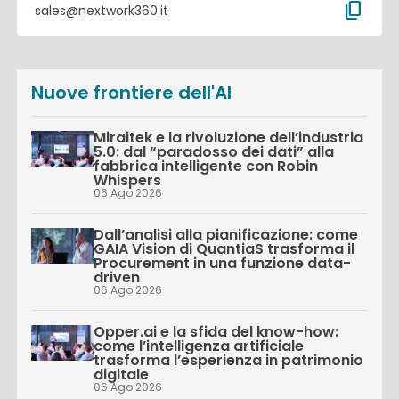
content_copy
sales@nextwork360.it
Nuove frontiere dell'AI
Miraitek e la rivoluzione dell’industria
5.0: dal “paradosso dei dati” alla
fabbrica intelligente con Robin
Whispers
06 Ago 2026
Dall’analisi alla pianificazione: come
GAIA Vision di QuantiaS trasforma il
Procurement in una funzione data-
driven
06 Ago 2026
Opper.ai e la sfida del know-how:
come l’intelligenza artificiale
trasforma l’esperienza in patrimonio
digitale
06 Ago 2026