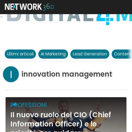
Ultimi articoli
AI Marketing
Lead Generation
Content
I
innovation management
PROFESSIONI
Il nuovo ruolo del CIO (Chief
Information Officer) e le