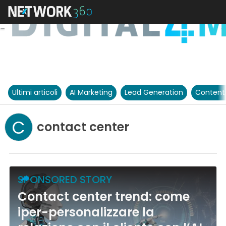
Ultimi articoli
AI Marketing
Lead Generation
Content
C
contact center
SPONSORED STORY
Contact center trend: come
iper-personalizzare la