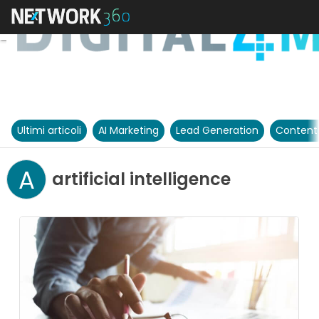
Ultimi articoli
AI Marketing
Lead Generation
Content
A
artificial intelligence