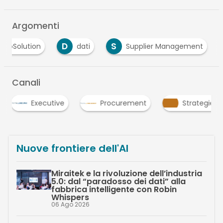
Argomenti
D
S
ravoSolution
dati
Supplier Management
Canali
Executive
Procurement
Strategie
Nuove frontiere dell'AI
Miraitek e la rivoluzione dell’industria
5.0: dal “paradosso dei dati” alla
fabbrica intelligente con Robin
Whispers
06 Ago 2026