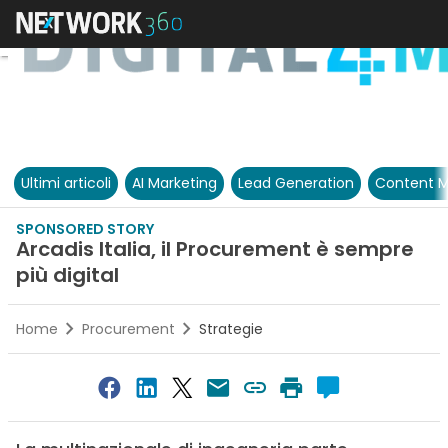
Ultimi articoli
AI Marketing
Lead Generation
Content M
SPONSORED STORY
Arcadis Italia, il Procurement è sempre
più digital
Home
Procurement
Strategie