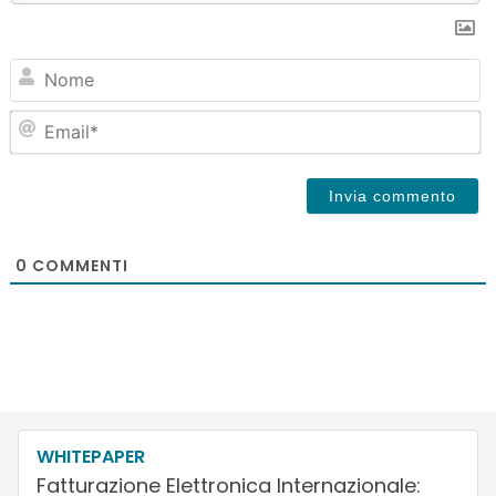
N
Em
0
COMMENTI
WHITEPAPER
Fatturazione Elettronica Internazionale: