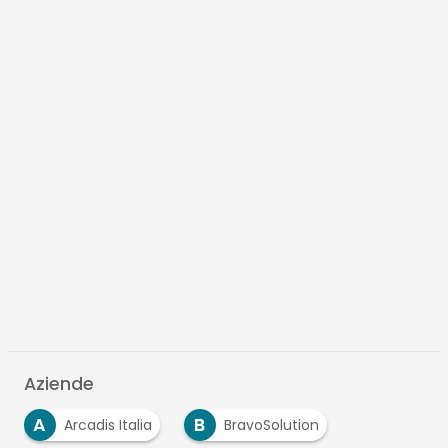
Aziende
A
B
Arcadis Italia
BravoSolution