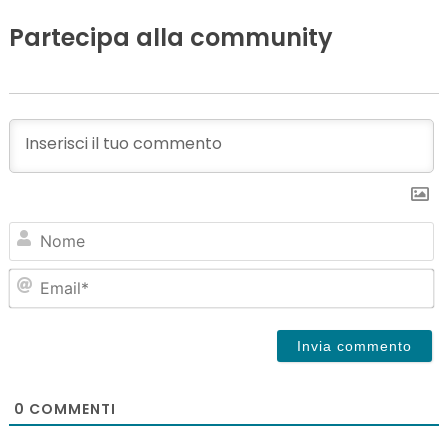
Partecipa alla community
N
Em
0
COMMENTI