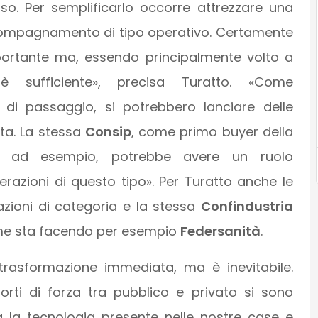
so. Per semplificarlo occorre attrezzare una
accompagnamento di tipo operativo. Certamente
portante ma, essendo principalmente volto a
 è sufficiente», precisa Turatto. «Come
 passaggio, si potrebbero lanciare delle
ota. La stessa
Consip
, come primo buyer della
na, ad esempio, potrebbe avere un ruolo
erazioni di questo tipo». Per Turatto anche le
zazioni di categoria e la stessa
Confindustria
come sta facendo per esempio
Federsanità
.
trasformazione immediata, ma è inevitabile.
rti di forza tra pubblico e privato si sono
 la tecnologia presente nelle nostre case e