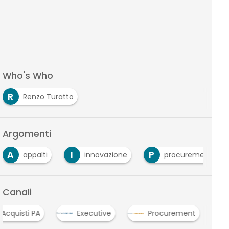
Who's Who
R
Renzo Turatto
Argomenti
A
I
P
appalti
innovazione
procurement
Canali
Acquisti PA
Executive
Procurement