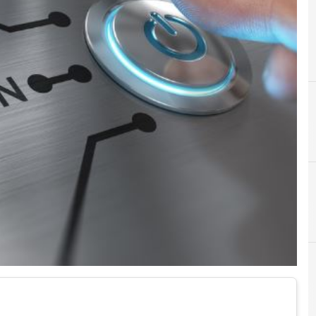
A
acquisti