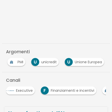
Argomenti
U
U
PMI
unicredit
Unione Europea
Canali
F
Executive
Finanziamenti e incentivi
PMI