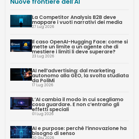
Nuove frontiere dell'AI
La Competitor Analysis B2B deve
mappare i vuoti narrativi dei media
27 Lug 2026
Il caso OpenAI-Hugging Face: come si
mette un limite a un agente che di
mestiere i limiti li deve superare?
23 Lug 2026
AI nell’advertising: dal marketing
autonomo alla GEO, la svolta studiata
da PoliMi
17 Lug 2026
L’AI cambia il modo in cui scegliamo
cosa guardare. E non c’entrano gli
effetti speciali
01 Lug 2026
AI e purpose: perché l’innovazione ha
bisogno di senso
30 Giu 2026