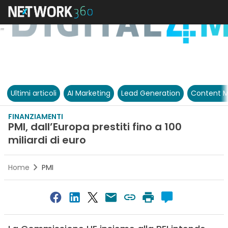
Ultimi articoli
AI Marketing
Lead Generation
Content M
FINANZIAMENTI
PMI, dall’Europa prestiti fino a 100
miliardi di euro
Home
PMI