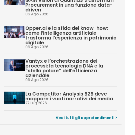
GAIA Vision di QuantiaS trasforma il
Procurement in una funzione data-
driven
06 Ago 2026
Opper.ai e la sfida del know-how:
come l’intelligenza artificiale
trasforma l’esperienza in patrimonio
digitale
06 Ago 2026
Vantyx e l’orchestrazione dei
processi: la tecnologia DNA e la
“stella polare” dell’efficienza
aziendale
06 Ago 2026
La Competitor Analysis B2B deve
mappare i vuoti narrativi dei media
27 Lug 2026
Vedi tutti gli approfondimenti >