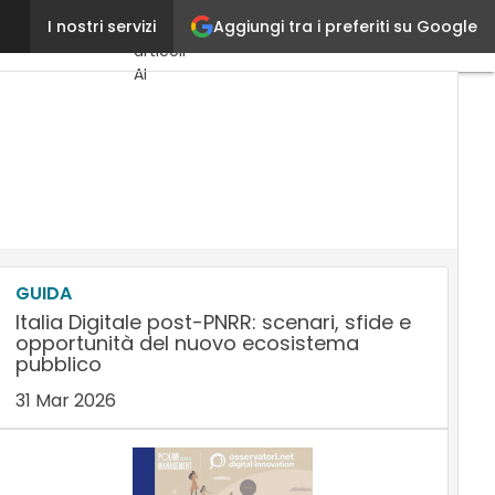
Aggiungi tra i preferiti su Google
Giochi Preziosi
I nostri servizi
Ultimi
articoli
AI
Marketing
Lead
Generation
Content
Marketing
Martech
&
Salestech
GUIDA
Italia Digitale post-PNRR: scenari, sfide e
opportunità del nuovo ecosistema
pubblico
31 Mar 2026