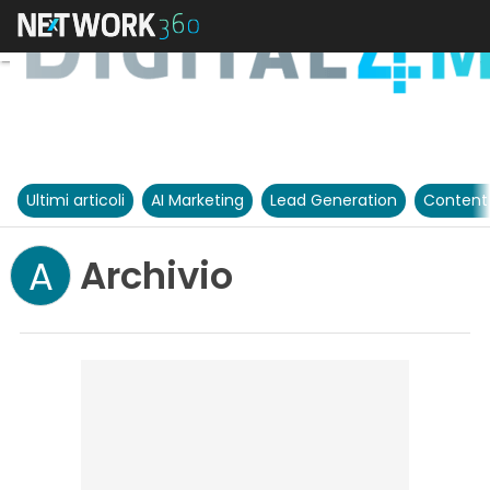
Ultimi articoli
AI Marketing
Lead Generation
Content
Archivio
A