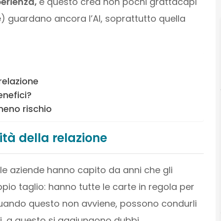
perienza,
e questo crea non pochi grattacapi
) guardano ancora l’AI, soprattutto quella
 relazione
enefici?
 meno rischio
ità della relazione
 le aziende hanno capito da anni che gli
pio taglio: hanno tutte le carte in regola per
 quando questo non avviene, possono condurli
i, a questo si aggiungono dubbi