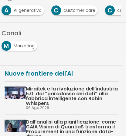
A
C
C
AI generativa
customer care
customer
Canali
M
Marketing
Nuove frontiere dell'AI
Miraitek e la rivoluzione dell’industria
5.0: dal “paradosso dei dati” alla
fabbrica intelligente con Robin
Whispers
06 Ago 2026
Dall’analisi alla pianificazione: come
GAIA Vision di QuantiaS trasforma il
Procurement in una funzione data-