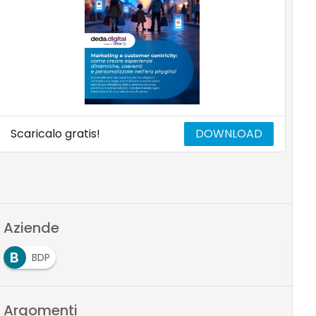
Scaricalo gratis!
DOWNLOAD
Aziende
B
BDP
Argomenti