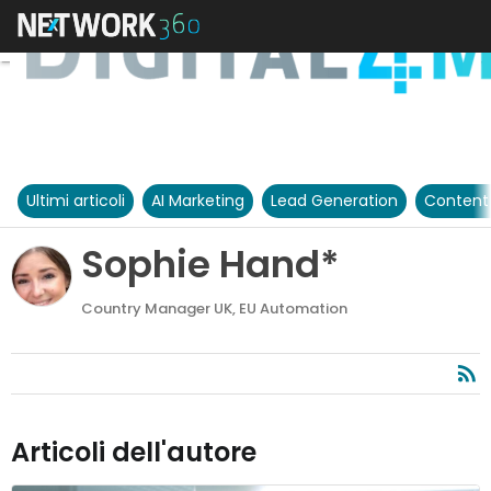
Ultimi articoli
AI Marketing
Lead Generation
Content
Sophie Hand*
Country Manager UK, EU Automation
Articoli dell'autore