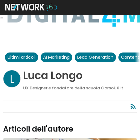
Ultimi articoli
AI Marketing
Lead Generation
Content
Luca Longo
L
UX Designer e fondatore della scuola CorsoUX.it
Articoli dell'autore