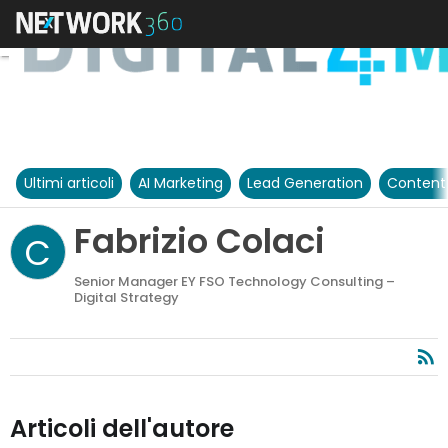
Ultimi articoli
AI Marketing
Lead Generation
Content
Fabrizio Colaci
C
Senior Manager EY FSO Technology Consulting –
Digital Strategy
Articoli dell'autore