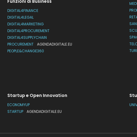
Funzioni di Business
MED
PRO
DIGITAL4FINANCE
RET
DIGITAL4LEGAL
SAN
DIGITAL4MARKETING
SC
DIGITAL4PROCUREMENT
SPA
DIGITAL4SUPPLYCHAIN
TEL
PROCUREMENT
AGENDADIGITALE.EU
TUR
PEOPLE&CHANGE360
Startup e Open Innovation
Stu
ECONOMYUP
UNI
STARTUP
AGENDADIGITALE.EU