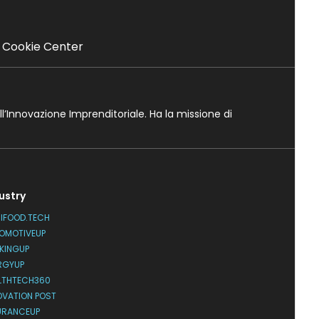
Cookie Center
ll’Innovazione Imprenditoriale. Ha la missione di
ustry
IFOOD.TECH
OMOTIVEUP
KINGUP
RGYUP
LTHTECH360
OVATION POST
URANCEUP