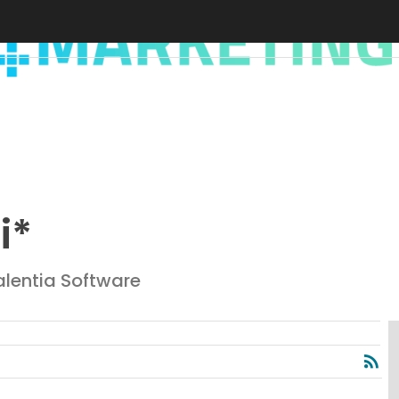
i*
alentia Software