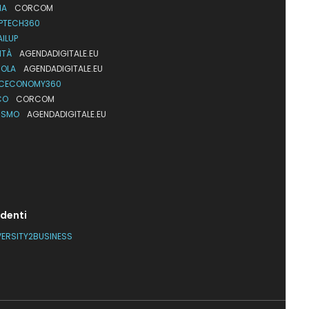
IA
CORCOM
PTECH360
AILUP
ITÀ
AGENDADIGITALE.EU
UOLA
AGENDADIGITALE.EU
CECONOMY360
CO
CORCOM
ISMO
AGENDADIGITALE.EU
denti
VERSITY2BUSINESS