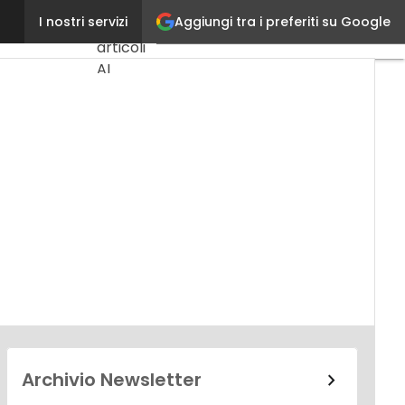
Aggiungi tra i preferiti su Google
Fabio Cardilli
I nostri servizi
Ultimi
articoli
AI
Marketing
Lead
Generation
Content
Marketing
Martech
&
Salestech
Archivio Newsletter