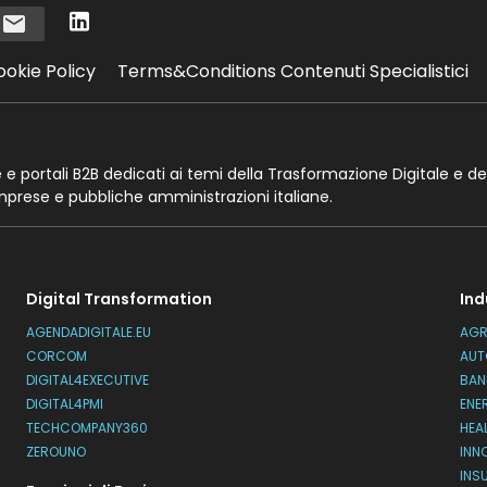
i
ookie Policy
Terms&Conditions Contenuti Specialistici
te e portali B2B dedicati ai temi della Trasformazione Digitale e de
imprese e pubbliche amministrazioni italiane.
Digital Transformation
Ind
AGENDADIGITALE.EU
AGR
CORCOM
AUT
DIGITAL4EXECUTIVE
BAN
DIGITAL4PMI
ENE
TECHCOMPANY360
HEA
ZEROUNO
INN
INS