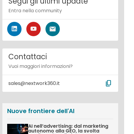
Segui gli ultimi update
Entra nella community
Contattaci
Vuoi maggiori informazioni?
content_copy
sales@nextwork360.it
Nuove frontiere dell'AI
AI nell’advertising: dal marketing
autonomo alla GEO, la svolta