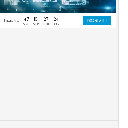
47
16
27
23
ISCRIVITI
Inizia tra