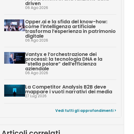
driven
06 Ago 2026
Opper.ai e la sfida del know-how:
come l’intelligenza artificiale
trasforma l’esperienza in patrimonio
digitale
06 Ago 2026
Vantyx e l’orchestrazione dei
processi: la tecnologia DNA e la
“stella polare” dell’efficienza
aziendale
06 Ago 2026
La Competitor Analysis B2B deve
mappare i vuoti narrativi dei media
27 Lug 2026
Vedi tutti gli approfondimenti >
Articoli correlati