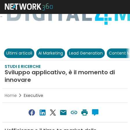
Ultimi articoli
AI Marketing
Lead Generation
Content M
STUDI E RICERCHE
Sviluppo applicativo, è il momento di
innovare
Home
Executive