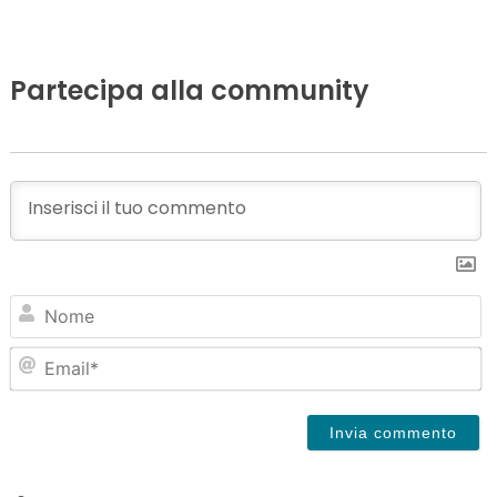
Partecipa alla community
N
Em