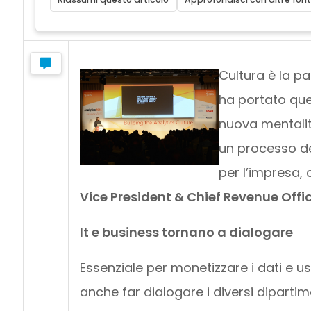
Cultura è la pa
ha portato que
nuova mentalit
un processo de
per l’impresa
Vice President & Chief Revenue Offic
It e business tornano a dialogare
Essenziale per monetizzare i dati e us
anche far dialogare i diversi dipartim