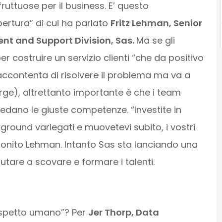
fruttuose per il business. E’ questo
ertura” di cui ha parlato
Fritz Lehman, Senior
t and Support Division, Sas.
Ma se gli
 costruire un servizio clienti “che da positivo
accontenta di risolvere il problema ma va a
ge), altrettanto importante è che i team
iedano le giuste competenze. “Investite in
round variegati e muovetevi subito, i vostri
monito Lehman. Intanto Sas sta lanciando una
tare a scovare e formare i talenti.
aspetto umano”? Per
Jer Thorp, Data