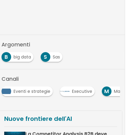
Argomenti
B
S
big data
Sas
Canali
M
Eventi e strategie
Executive
Marketing
Nuove frontiere dell'AI
La Competitor Analysis B2B deve