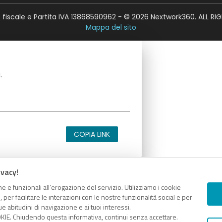
fiscale e Partita IVA 13868590962 - © 2026 Nextwork360. ALL RI
Mappa del sito
.
COPIA LINK
ivacy!
e e funzionali all’erogazione del servizio. Utilizziamo i cookie
.
er facilitare le interazioni con le nostre funzionalità social e per
e abitudini di navigazione e ai tuoi interessi.
KIE. Chiudendo questa informativa, continui senza accettare.