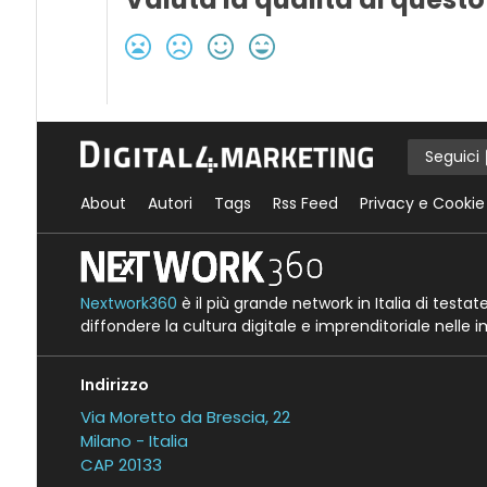
Seguici
About
Autori
Tags
Rss Feed
Privacy e Cookie
Nextwork360
è il più grande network in Italia di testa
diffondere la cultura digitale e imprenditoriale nelle 
Indirizzo
Via Moretto da Brescia, 22
Milano - Italia
CAP 20133