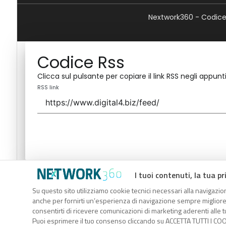
Nextwork360 - Codice 
Codice Rss
Clicca sul pulsante per copiare il link RSS negli appunti
RSS link
I tuoi contenuti, la tua pr
Codice Rss
Su questo sito utilizziamo cookie tecnici necessari alla navigazion
Clicca sul pulsante per copiare il link RSS negli appunti
anche per fornirti un’esperienza di navigazione sempre migliore, p
RSS link
consentirti di ricevere comunicazioni di marketing aderenti alle tu
Puoi esprimere il tuo consenso cliccando su ACCETTA TUTTI I COO