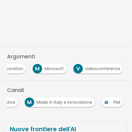
Argomenti
M
V
ollaboration
Microsoft
videoconferenza
…
Canali
M
ecutive
Made in Italy e innovazione
PMI
…
Nuove frontiere dell'AI