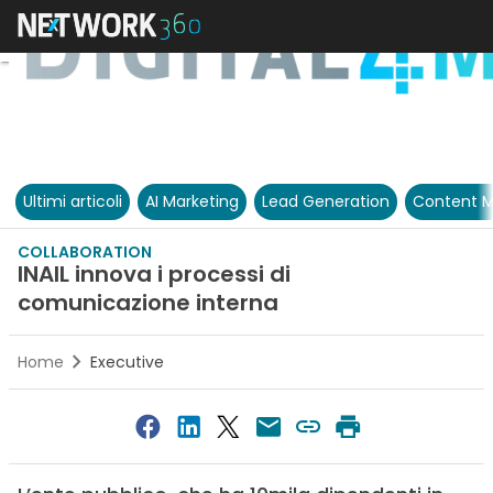
Ultimi articoli
AI Marketing
Lead Generation
Content M
COLLABORATION
INAIL innova i processi di
comunicazione interna
Home
Executive