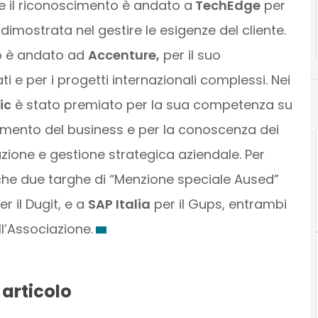
ve il riconoscimento è andato a
TechEdge
per
imostrata nel gestire le esigenze del cliente.
io è andato ad
Accenture,
per il suo
i e per i progetti internazionali complessi. Nei
ic
è stato premiato per la sua competenza su
imento del business e per la conoscenza dei
azione e gestione strategica aziendale. Per
che due targhe di “Menzione speciale Aused”
r il Dugit, e a
SAP Italia
per il Gups, entrambi
ll’Associazione.
 articolo