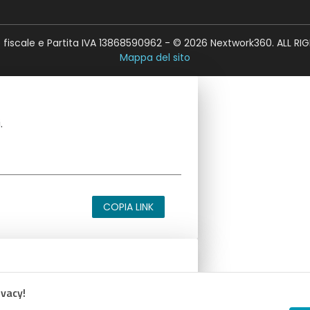
fiscale e Partita IVA 13868590962 - © 2026 Nextwork360. ALL RI
Mappa del sito
.
COPIA LINK
.
ivacy!