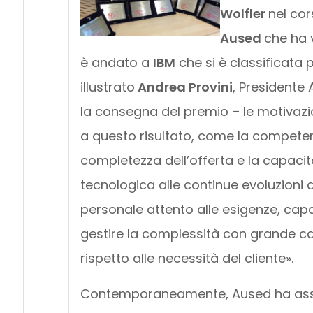
Wolfler
nel cor
Aused
che ha v
è andato a
IBM
che si è classificata 
illustrato
Andrea Provini
, Presidente
la consegna del premio – le motivazi
a questo risultato, come la competenz
completezza dell’offerta e la capaci
tecnologica alle continue evoluzioni 
personale attento alle esigenze, capa
gestire la complessità con grande ca
rispetto alle necessità del cliente».
Contemporaneamente, Aused ha assegn