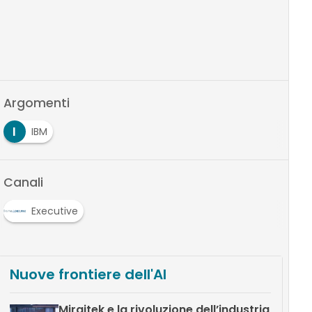
Argomenti
I
IBM
Canali
Executive
Nuove frontiere dell'AI
Miraitek e la rivoluzione dell’industria