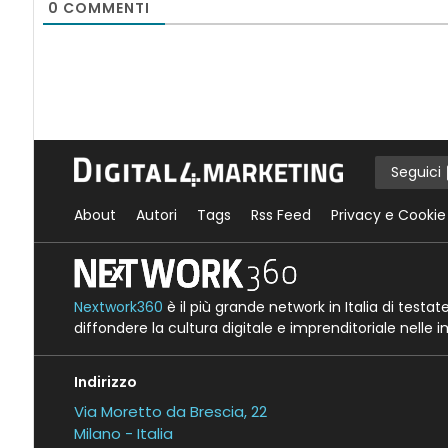
0
COMMENTI
Seguici
About
Autori
Tags
Rss Feed
Privacy e Cookie
Nextwork360
è il più grande network in Italia di testa
diffondere la cultura digitale e imprenditoriale nelle 
Indirizzo
Via Moretto da Brescia, 22
Milano - Italia