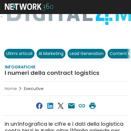
Ultimi articoli
AI Marketing
Lead Generation
Content M
INFOGRAFICHE
I numeri della contract logistics
Home
Executive
In un’infografica le cifre e i dati della logistica
conto terzi in Italia: oltre 110mila aziende per