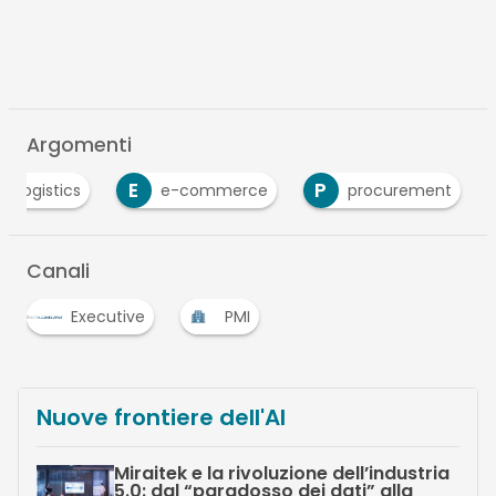
Argomenti
E
P
t logistics
e-commerce
procurement
Canali
Executive
PMI
Nuove frontiere dell'AI
Miraitek e la rivoluzione dell’industria
5.0: dal “paradosso dei dati” alla