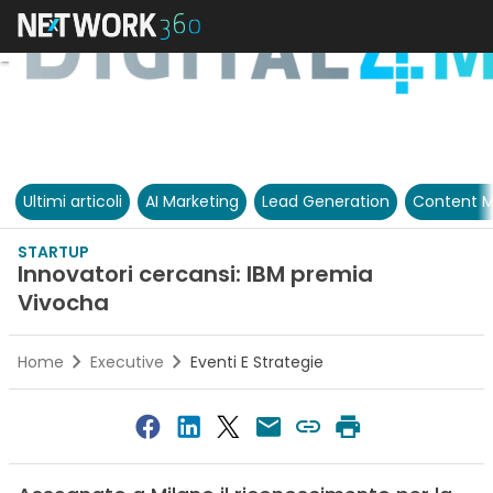
Ultimi articoli
AI Marketing
Lead Generation
Content M
STARTUP
Innovatori cercansi: IBM premia
Vivocha
Home
Executive
Eventi E Strategie