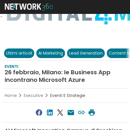
Ultimi articoli
AI Marketing
Lead Generation
Content M
EVENTI
26 febbraio, Milano: le Business App
incontrano Microsoft Azure
Home
Executive
Eventi E Strategie