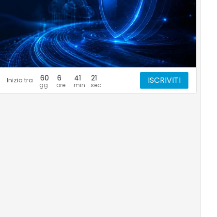
60
6
41
20
ISCRIVITI
Inizia tra