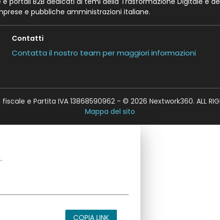
te e portali B2B dedicati ai temi della Trasformazione Digitale e de
imprese e pubbliche amministrazioni italiane.
Contatti
Contatta il nostro team per maggiori informazioni
fiscale e Partita IVA 13868590962 - © 2026 Nextwork360. ALL RI
Mappa del sito
.
COPIA LINK