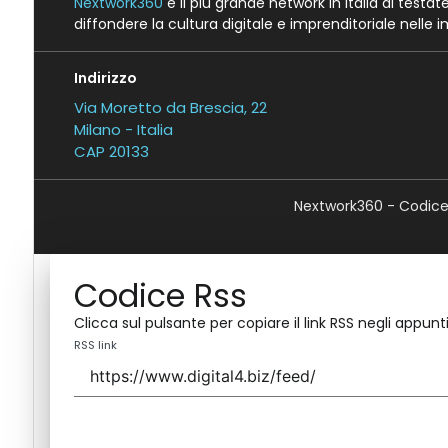
Nextwork360
è il più grande network in Italia di testa
diffondere la cultura digitale e imprenditoriale nelle 
Indirizzo
Via Moretto da Brescia, 22
Milano - Italia
CAP 20133
Nextwork360 - Codice 
Codice Rss
Clicca sul pulsante per copiare il link RSS negli appunti
RSS link