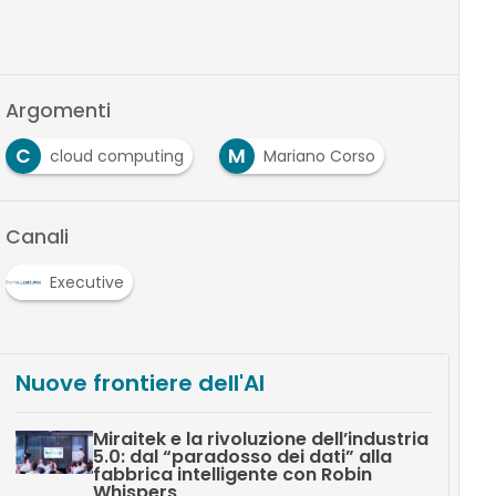
Argomenti
C
M
cloud computing
Mariano Corso
Canali
Executive
Nuove frontiere dell'AI
Miraitek e la rivoluzione dell’industria
5.0: dal “paradosso dei dati” alla
fabbrica intelligente con Robin
Whispers