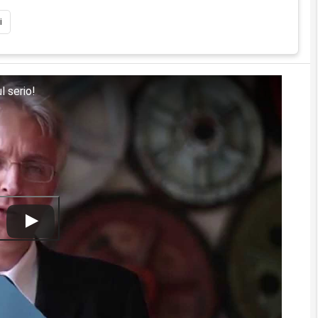
i
l serio!