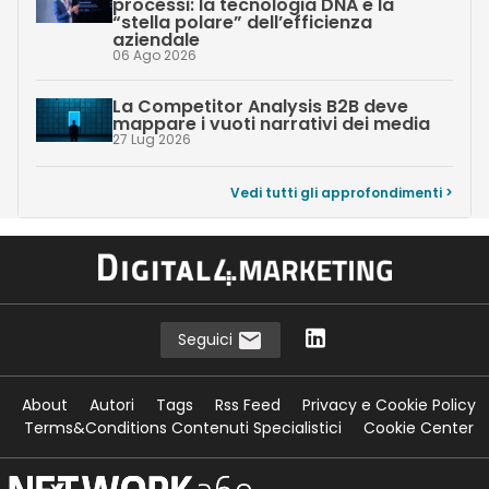
processi: la tecnologia DNA e la
“stella polare” dell’efficienza
aziendale
06 Ago 2026
La Competitor Analysis B2B deve
mappare i vuoti narrativi dei media
27 Lug 2026
Vedi tutti gli approfondimenti >
Seguici
About
Autori
Tags
Rss Feed
Privacy e Cookie Policy
Terms&Conditions Contenuti Specialistici
Cookie Center