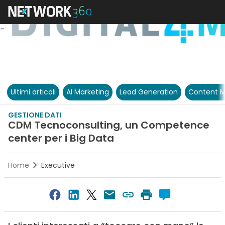
Ultimi articoli
AI Marketing
Lead Generation
Content M
GESTIONE DATI
CDM Tecnoconsulting, un Competence
center per i Big Data
Home
Executive