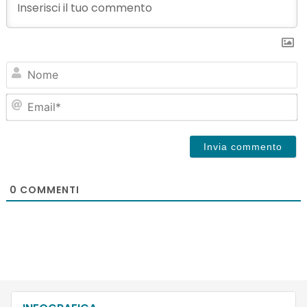
N
Em
0
COMMENTI