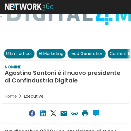
Ultimi articoli
AI Marketing
Lead Generation
Content M
NOMINE
Agostino Santoni è il nuovo presidente
di Confindustria Digitale
Home
Executive