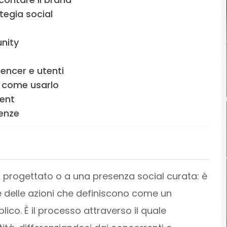
tegia social
nity
uencer e utenti
e come usarlo
tent
denze
en progettato o a una presenza social curata: è
e e delle azioni che definiscono come un
ico. È il processo attraverso il quale