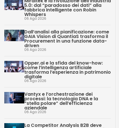
Miraitek e la rivoluzione dell’industria
5.0: dal “paradosso dei dati” alla
fabbrica intelligente con Robin
Whispers
06 Ago 2026
Dall’analisi alla pianificazione: come
GAIA Vision di QuantiaS trasforma il
Procurement in una funzione data-
driven
06 Ago 2026
Opper.ai e la sfida del know-how:
come l’intelligenza artificiale
trasforma l’esperienza in patrimonio
digitale
06 Ago 2026
Vantyx e l’orchestrazione dei
processi: la tecnologia DNA e la
“stella polare” dell’efficienza
aziendale
06 Ago 2026
La Competitor Analysis B2B deve