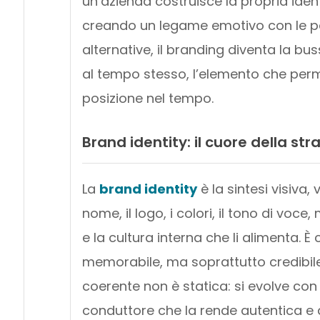
un’azienda costruisce la propria ident
creando un legame emotivo con le per
alternative, il branding diventa la bu
al tempo stesso, l’elemento che perme
posizione nel tempo.
Brand identity: il cuore della st
La
brand identity
è la sintesi visiva,
nome, il logo, i colori, il tono di voce
e la cultura interna che li alimenta. 
memorabile, ma soprattutto credibile 
coerente non è statica: si evolve con
conduttore che la rende autentica e d