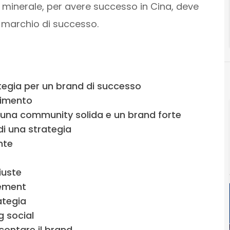
 minerale, per avere successo in Cina, deve
 marchio di successo.
rategia per un brand di successo
rimento
ire una community solida e un brand forte
di una strategia
nte
iuste
ement
ategia
g social
contare il brand