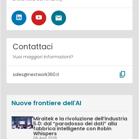
Contattaci
Vuoi maggiori informazioni?
content_copy
sales@nextwork360.it
Nuove frontiere dell'AI
Miraitek e la rivoluzione dell’industria
5.0: dal “paradosso dei dati” alla
fabbrica intelligente con Robin
Whispers
06 Ago 2026