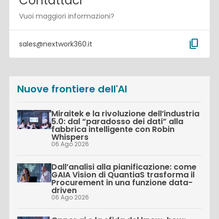
Contattaci
Vuoi maggiori informazioni?
content_copy
sales@nextwork360.it
Nuove frontiere dell'AI
Miraitek e la rivoluzione dell’industria
5.0: dal “paradosso dei dati” alla
fabbrica intelligente con Robin
Whispers
06 Ago 2026
Dall’analisi alla pianificazione: come
GAIA Vision di QuantiaS trasforma il
Procurement in una funzione data-
driven
06 Ago 2026