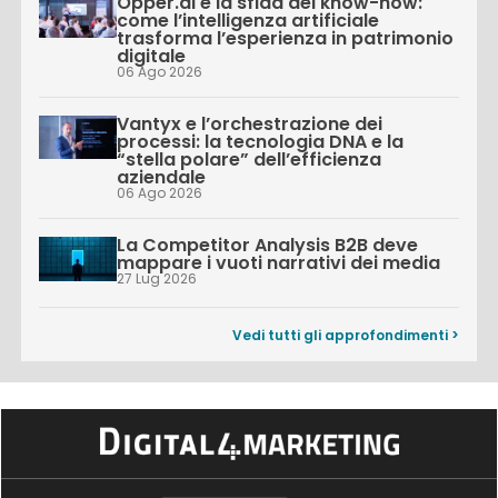
Opper.ai e la sfida del know-how:
come l’intelligenza artificiale
trasforma l’esperienza in patrimonio
digitale
06 Ago 2026
Vantyx e l’orchestrazione dei
processi: la tecnologia DNA e la
“stella polare” dell’efficienza
aziendale
06 Ago 2026
La Competitor Analysis B2B deve
mappare i vuoti narrativi dei media
27 Lug 2026
Vedi tutti gli approfondimenti >