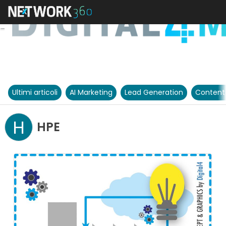
Ultimi articoli
AI Marketing
Lead Generation
Content
H
HPE