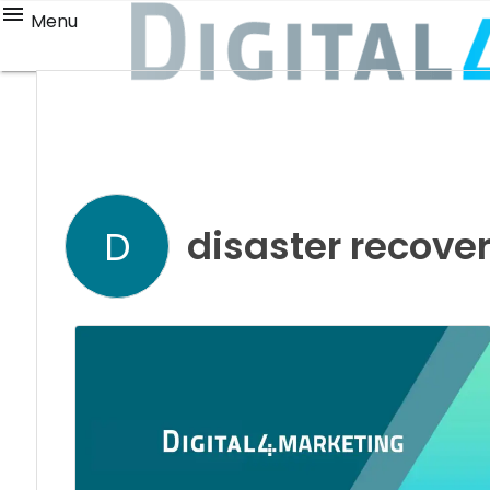
Menu
disaster recove
D