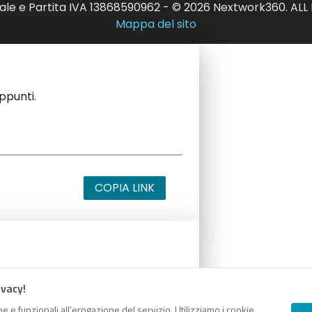
ale e Partita IVA 13868590962 - © 2026 Nextwork360. AL
Mappa del sito
appunti.
COPIA LINK
appunti.
ivacy!
e e funzionali all’erogazione del servizio. Utilizziamo i cookie