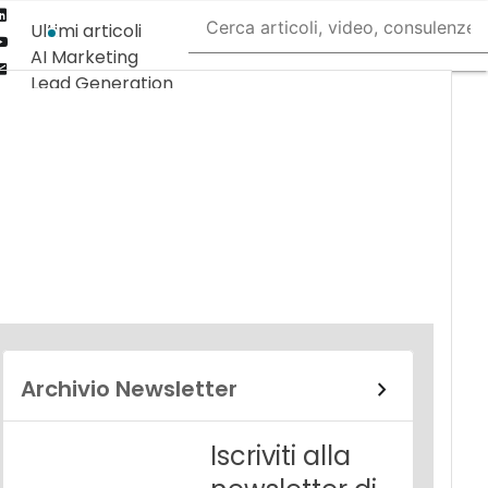
Linkedin
Ultimi articoli
Youtube-
AI Marketing
play
Email
Lead Generation
Content
Marketing
Martech &
Salestech
Archivio Newsletter
Iscriviti alla