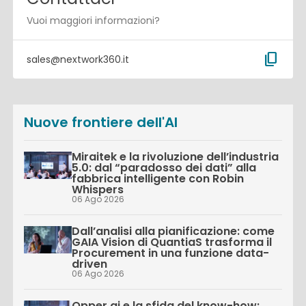
Vuoi maggiori informazioni?
content_copy
sales@nextwork360.it
Nuove frontiere dell'AI
Miraitek e la rivoluzione dell’industria
5.0: dal “paradosso dei dati” alla
fabbrica intelligente con Robin
Whispers
06 Ago 2026
Dall’analisi alla pianificazione: come
GAIA Vision di QuantiaS trasforma il
Procurement in una funzione data-
driven
06 Ago 2026
Opper.ai e la sfida del know-how: