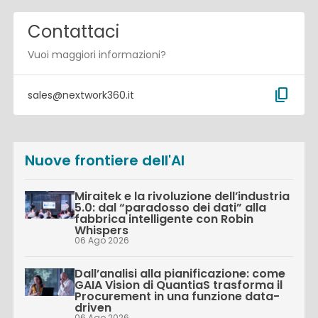
Contattaci
Vuoi maggiori informazioni?
content_copy
sales@nextwork360.it
Nuove frontiere dell'AI
Miraitek e la rivoluzione dell’industria
5.0: dal “paradosso dei dati” alla
fabbrica intelligente con Robin
Whispers
06 Ago 2026
Dall’analisi alla pianificazione: come
GAIA Vision di QuantiaS trasforma il
Procurement in una funzione data-
driven
06 Ago 2026