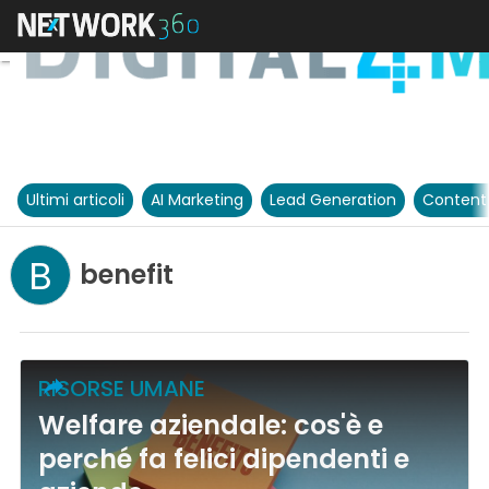
Ultimi articoli
AI Marketing
Lead Generation
Content
B
benefit
RISORSE UMANE
Welfare aziendale: cos'è e
perché fa felici dipendenti e