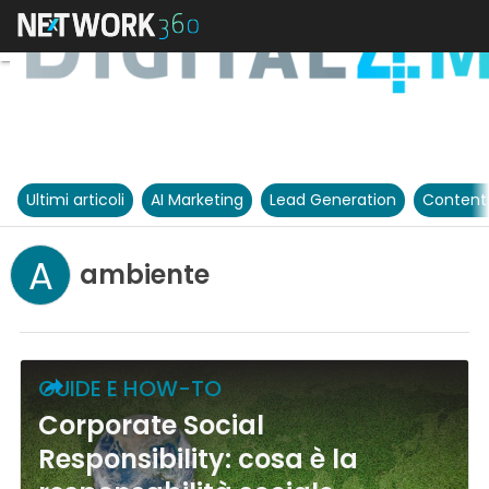
Ultimi articoli
AI Marketing
Lead Generation
Content
A
ambiente
GUIDE E HOW-TO
Corporate Social
Responsibility: cosa è la