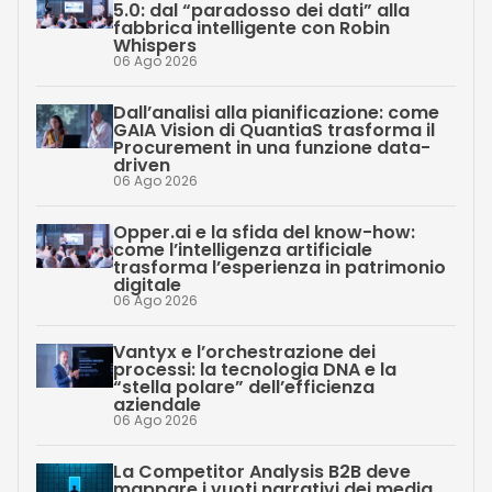
5.0: dal “paradosso dei dati” alla
fabbrica intelligente con Robin
Whispers
06 Ago 2026
Dall’analisi alla pianificazione: come
GAIA Vision di QuantiaS trasforma il
Procurement in una funzione data-
driven
06 Ago 2026
Opper.ai e la sfida del know-how:
come l’intelligenza artificiale
trasforma l’esperienza in patrimonio
digitale
06 Ago 2026
Vantyx e l’orchestrazione dei
processi: la tecnologia DNA e la
“stella polare” dell’efficienza
aziendale
06 Ago 2026
La Competitor Analysis B2B deve
mappare i vuoti narrativi dei media