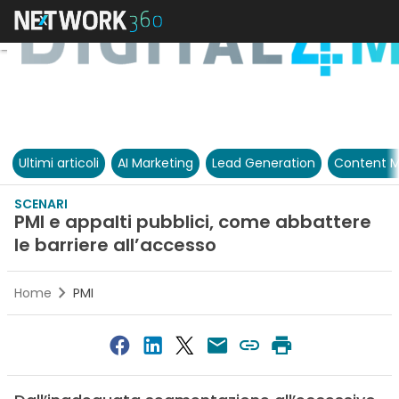
Ultimi articoli
AI Marketing
Lead Generation
Content M
SCENARI
PMI e appalti pubblici, come abbattere
le barriere all’accesso
Home
PMI