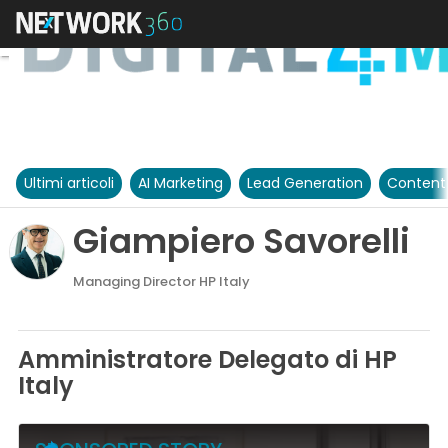
Ultimi articoli
AI Marketing
Lead Generation
Content
Giampiero Savorelli
Managing Director HP Italy
Amministratore Delegato di HP
Italy