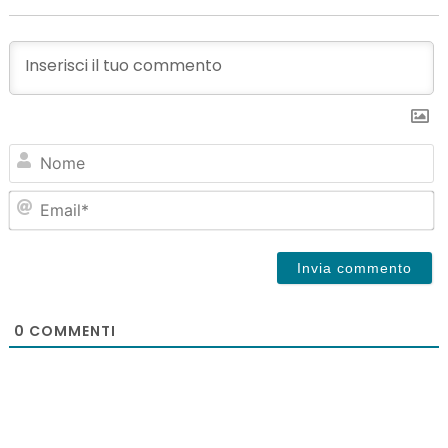
N
Em
0
COMMENTI