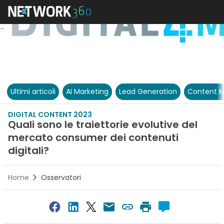
Ultimi articoli
AI Marketing
Lead Generation
Content M
DIGITAL CONTENT 2023
Quali sono le traiettorie evolutive del
mercato consumer dei contenuti
digitali?
Home
Osservatori