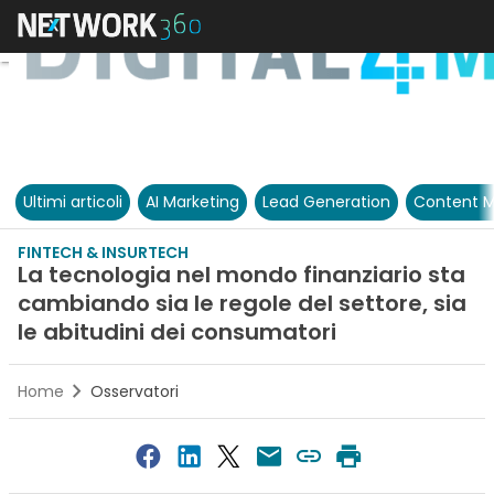
Ultimi articoli
AI Marketing
Lead Generation
Content M
FINTECH & INSURTECH
La tecnologia nel mondo finanziario sta
cambiando sia le regole del settore, sia
le abitudini dei consumatori
Home
Osservatori