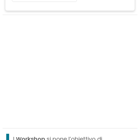
l
Workshop
si pone l’obiettivo di