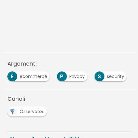
Argomenti
E
P
S
ecommerce
Privacy
security
…
Canali
Osservatori