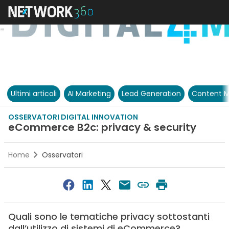
Ultimi articoli
AI Marketing
Lead Generation
Content M
OSSERVATORI DIGITAL INNOVATION
eCommerce B2c: privacy & security
Home
Osservatori
Quali sono le tematiche privacy sottostanti
dall’utilizzo di sistemi di eCommerce?