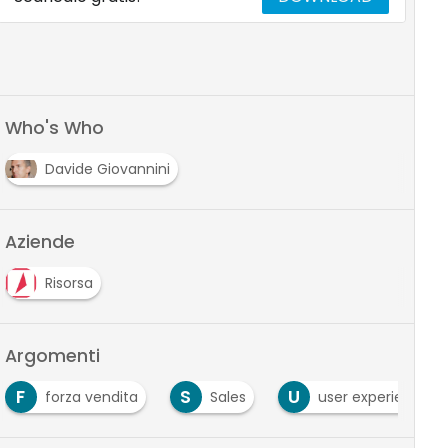
Who's Who
Davide Giovannini
Aziende
Risorsa
Argomenti
F
S
U
forza vendita
Sales
user experience