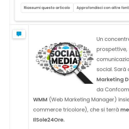
Riassumi questo articolo
Approfondisci con altre font
Un concentra
prospettive, 
comunicazion
social. Sarà
Marketing D
da Confcomme
WMM
(Web Marketing Manager) ins
commerce tricolore), che si terrà
mer
IlSole24Ore.