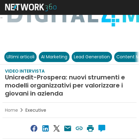
Ultimi articoli
AI Marketing
Lead Generation
Content M
VIDEO INTERVISTA
Unicredit-Prospera: nuovi strumenti e
modelli organizzativi per valorizzare i
giovani in azienda
Home
Executive