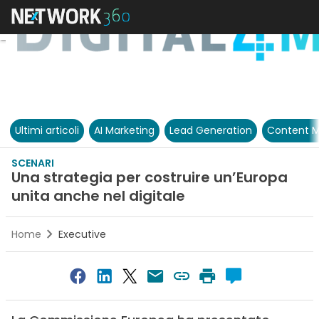
Ultimi articoli
AI Marketing
Lead Generation
Content M
SCENARI
Una strategia per costruire un’Europa
unita anche nel digitale
Home
Executive