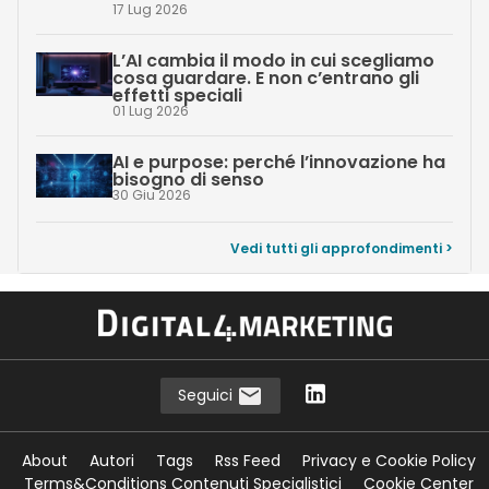
17 Lug 2026
L’AI cambia il modo in cui scegliamo
cosa guardare. E non c’entrano gli
effetti speciali
01 Lug 2026
AI e purpose: perché l’innovazione ha
bisogno di senso
30 Giu 2026
Vedi tutti gli approfondimenti >
Seguici
About
Autori
Tags
Rss Feed
Privacy e Cookie Policy
Terms&Conditions Contenuti Specialistici
Cookie Center