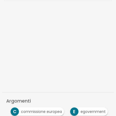
Argomenti
C
E
go
commissione europea
egovernment