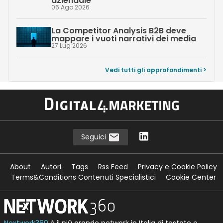
aziendale
06 Ago 2026
La Competitor Analysis B2B deve
mappare i vuoti narrativi dei media
27 Lug 2026
Vedi tutti gli approfondimenti >
Seguici
About
Autori
Tags
Rss Feed
Privacy e Cookie Policy
Terms&Conditions Contenuti Specialistici
Cookie Center
Nextwork360
è il più grande network in Italia di testate e