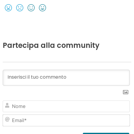
Partecipa alla community
N
Em