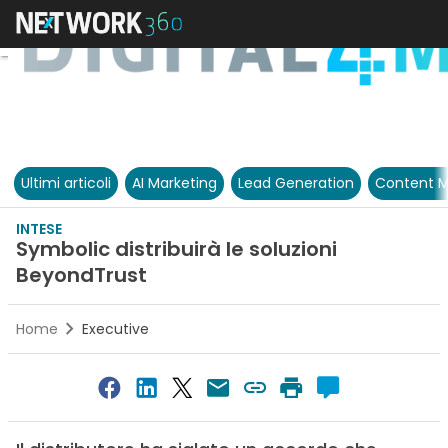
Ultimi articoli
AI Marketing
Lead Generation
Content M
INTESE
Symbolic distribuirà le soluzioni
BeyondTrust
Home
Executive